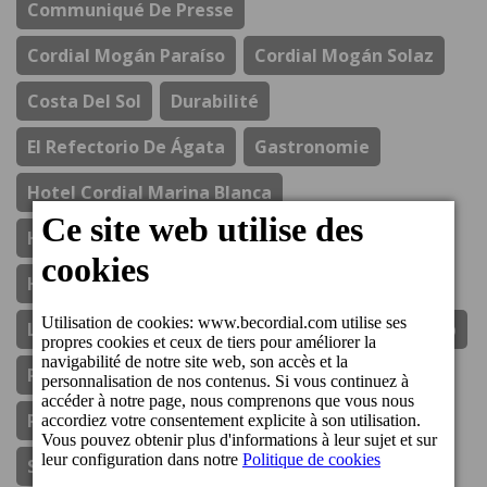
Communiqué De Presse
Cordial Mogán Paraíso
Cordial Mogán Solaz
Costa Del Sol
Durabilité
El Refectorio De Ágata
Gastronomie
Hotel Cordial Marina Blanca
Hotel Cordial Mogan Playa
Hotel Cordial Vista Acuario
Lanzarote
Los Guayres
Ouvertures
Perchel Beach Club
Prix
Resort Cordial Santa Águeda
Responsabilité Sociale Des Entreprises
Spa & Wellness
Sponsoring Sportif