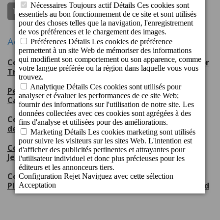
Thebrightside.travel
Vegueta-Triana
Actions récentes
Cordial Hotels & Resorts receives eight Tripadvisor
Travellers’ Choice Awards 2026
Perchel Beach Club, escenario inaugural de Gran
Canaria Swim Week 2026
Cordial Hotels & Resorts, orgulloso patrocinador
del CV Guaguas
Cordial Mogán Playa Hotel receives the
Jet2holidays Quality Award 2025
Cordial Marina Blanca Hotel and Cordial Mogán
Playa Hotel receive the Jet2holidays Quality Award