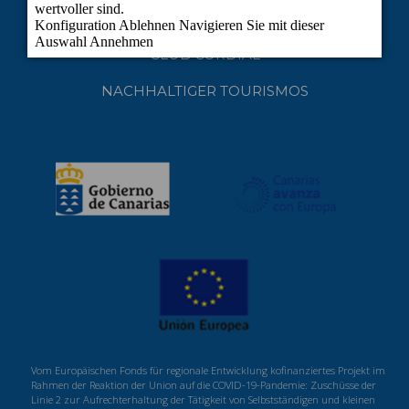
COOKIES
CLUB CORDIAL
NACHHALTIGER TOURISMOS
Vom Europäischen Fonds für regionale Entwicklung kofinanziertes Projekt im
Rahmen der Reaktion der Union auf die COVID-19-Pandemie: Zuschüsse der
Linie 2 zur Aufrechterhaltung der Tätigkeit von Selbstständigen und kleinen