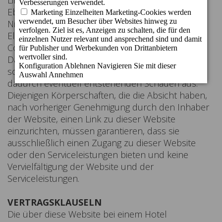
Link die gültigen gesetzlichen Vorschriften erfüllt.
Ebenso übernimmt es keine Garantie für das
Nichtvorhandensein von Viren und anderen
Elementen, die Veränderungen an den
Computersystemen, den Dokumenten oder den
Dateien des Benutzers hervorrufen können und
schließt jegliche Haftung für alle dem Benutzer
dadurch eventuell entstehenden Schäden aus.
Diejenigen Körperschaften, die die Absicht haben,
nach vorheriger Genehmigung durch den Inhaber
der Website, einen Link zu dieser Website
einzurichten, müssen garantieren, dass sie
ausschließlich einen Zugang zu dieser Website
oder den Serviceleistungen bieten und keine
Vervielfältigung der Website und der
Serviceleistungen.
VERTRAGSKLAUSELN
Die über diese Website bei einem Hotel