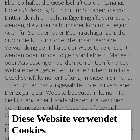
Ebenso haftet die Gesellschaft Cordial Canarias
Hotels & Resorts, S.L. nicht für Schäden, die von
Dritten durch unrechtmäßige Eingriffe verursacht
werden, die außerhalb unserer Kontrolle liegen.
Auch für Schäden oder Beeinträchtigungen, die
durch die Nutzung oder die unsachgemäße
Verwendung der Inhalte der Website verursacht
werden oder für die Folgen von Fehlern, Mängeln
oder Auslassungen bei den von Dritten für diese
Website bereitgestellten Inhalten, übernimmt die
Gesellschaft keinerlei Haftung. In diesem Sinne, ist
unter Dritten das ausgewählte Hotel zu verstehen.
Der Zugang zur Website bedeutet in keinem Fall
die Existenz einer Handelsbeziehung zwischen
dem Benutzer und der Gesellschaft Cordial
Canarias Hotels & Resorts, S.L. Das Internetportal
stellt lediglich Informationen in Bezug auf freie
Hotelplätze in dem Moment zur Verfügung, in dem
diese Informationen verlangt werden. Wenn Sie