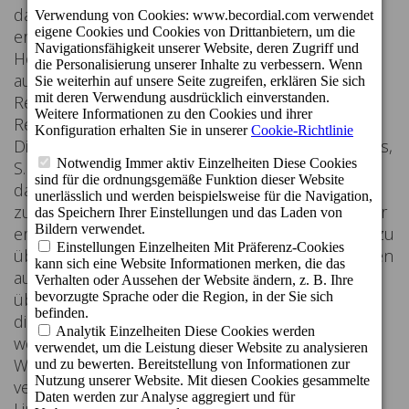
daher eine Onlinereservierung durchführen,
erfolgt eine direkte Vertragsschließung mit dem
Hotel und nicht mit dem Internetportal. Die
ausgedruckte Version der durchgeführten
Reservierung, dient bei der Anreise im Hotel als
Reservierungsbeleg.
Die Gesellschaft Cordial Canarias Hotels & Resorts,
S.L. behält sich das Recht vor, die auf der Website
dargestellten Informationen jederzeit zu ändern,
zu modifizieren, zu ergänzen oder zu löschen. Wir
empfehlen Ihnen daher, die Website regelmäßig zu
überprüfen, um stets über eventuelle Änderungen
auf dem Laufenden zu sein. Das Internetportal
übernimmt keinerlei Haftung für fremde Inhalte,
die von der Website übertragen oder beherbergt
werden oder zu denen ein Zugang von der
Website aus angeboten wird, da es nicht dazu
verpflichtet ist, vorher zu prüfen, ob der besagte