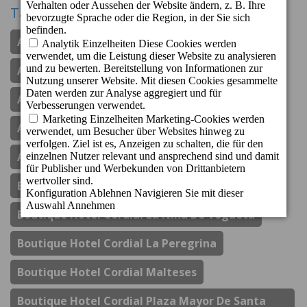
Tags
Apartamentos Cordial Judoca Beach
Apartamentos Cordial Magec Taurito
Apartamentos Cordial Mogan Valle
Aparthotel Cordial Mijas Golf
Auszeichnungen
Boutique Hotel Cordial Galdós Jardín
Boutique Hotel Cordial La Niña De Vegueta
Boutique Hotel Cordial La Peregrina
Boutique Hotel Cordial Malteses
Boutique Hotel Cordial Plaza Mayor De Santa