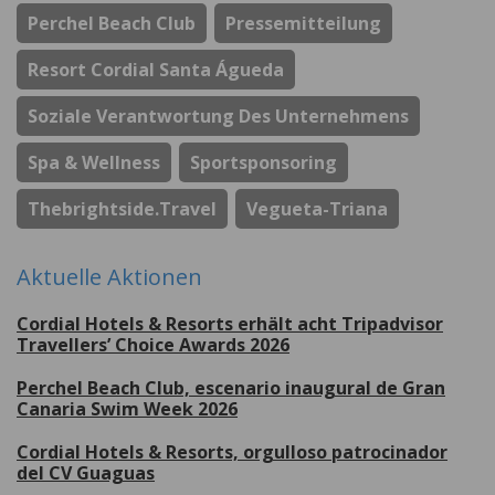
Perchel Beach Club
Pressemitteilung
Resort Cordial Santa Águeda
Soziale Verantwortung Des Unternehmens
Spa & Wellness
Sportsponsoring
Thebrightside.travel
Vegueta-Triana
Aktuelle Aktionen
Cordial Hotels & Resorts erhält acht Tripadvisor
Travellers’ Choice Awards 2026
Perchel Beach Club, escenario inaugural de Gran
Canaria Swim Week 2026
Cordial Hotels & Resorts, orgulloso patrocinador
del CV Guaguas