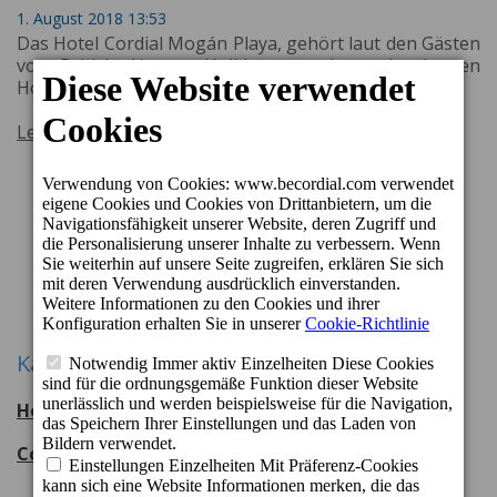
1. August 2018 13:53
Das Hotel Cordial Mogán Playa, gehört laut den Gästen
von British Airways Holidays zu einem der besten
Hotels weltweit.
Lesen Sie mehr
Zurück
1
8
9
10
12
...
...
Weiter
Kategorien
Hotel Cordial Mogán Playa
56
entradas
Cordial Hotels & Resorts
108
entradas