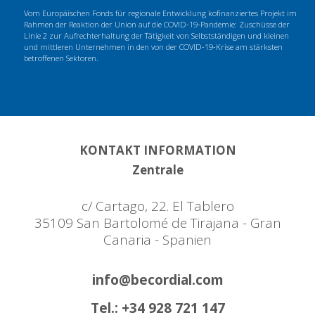
Vom Europäischen Fonds für regionale Entwicklung kofinanziertes Projekt im
Rahmen der Reaktion der Union auf die COVID-19-Pandemie: Zuschüsse der
Linie 2 zur Aufrechterhaltung der Tätigkeit von Selbstständigen und kleinen
und mittleren Unternehmen in den von der COVID-19-Krise am stärksten
betroffenen Sektoren.
KONTAKT INFORMATION
Zentrale
c/ Cartago, 22. El Tablero
35109 San Bartolomé de Tirajana - Gran
Canaria - Spanien
info@becordial.com
Tel.: +34 928 721 147