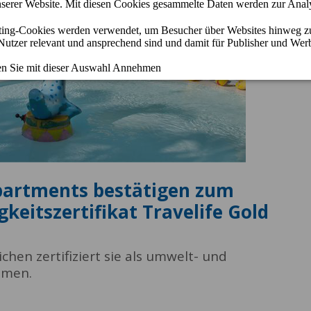
Apartments bestätigen zum
keitszertifikat Travelife Gold
hen zertifiziert sie als umwelt- und
hmen.