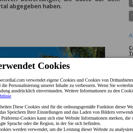
tal abgegeben haben.
A
C
T
P
G
C
p
D
J
D
H
Q