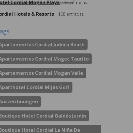
otel Cordial Mogán Playa
56
entradas
ordial Hotels & Resorts
108
entradas
ags
Apartamentos Cordial Judoca Beach
Apartamentos Cordial Magec Taurito
Apartamentos Cordial Mogan Valle
Aparthotel Cordial Mijas Golf
Auszeichnungen
Boutique Hotel Cordial Galdós Jardín
Boutique Hotel Cordial La Niña De