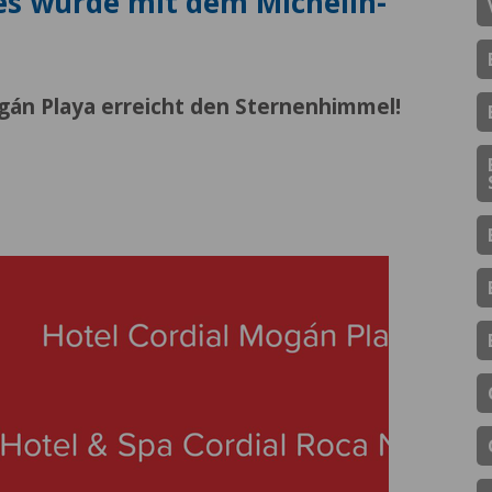
es wurde mit dem Michelin-
gán Playa erreicht den Sternenhimmel!