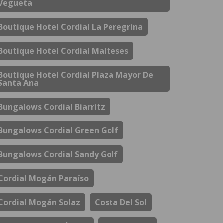
Vegueta
Boutique Hotel Cordial La Peregrina
Boutique Hotel Cordial Malteses
Boutique Hotel Cordial Plaza Mayor De
Santa Ana
Bungalows Cordial Biarritz
Bungalows Cordial Green Golf
Bungalows Cordial Sandy Golf
Cordial Mogán Paraíso
Cordial Mogán Solaz
Costa Del Sol