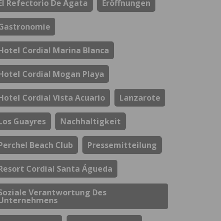
El Refectorio De Ágata
Eröffnungen
Gastronomie
Hotel Cordial Marina Blanca
Hotel Cordial Mogan Playa
Hotel Cordial Vista Acuario
Lanzarote
Los Guayres
Nachhaltigkeit
Perchel Beach Club
Pressemitteilung
Resort Cordial Santa Águeda
Soziale Verantwortung Des
Unternehmens