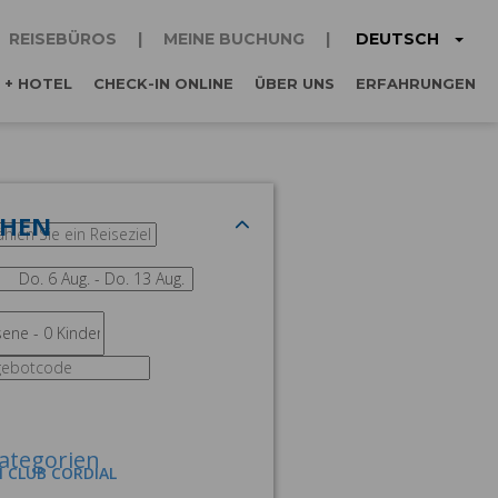
DEUTSCH
REISEBÜROS
MEINE BUCHUNG
 + HOTEL
CHECK-IN ONLINE
ÜBER UNS
ERFAHRUNGEN
CHEN
ategorien
M CLUB CORDIAL