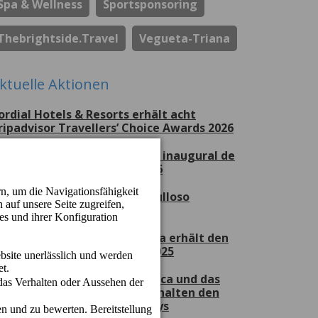
Spa & Wellness
Sportsponsoring
Thebrightside.travel
Vegueta-Triana
ktuelle Aktionen
ordial Hotels & Resorts erhält acht
ripadvisor Travellers’ Choice Awards 2026
erchel Beach Club, escenario inaugural de
ran Canaria Swim Week 2026
ordial Hotels & Resorts, orgulloso
atrocinador del CV Guaguas
as Hotel Cordial Mogán Playa erhält den
et2holidays Quality Award 2025
as Hotel Cordial Marina Blanca und das
otel Cordial Mogán Playa erhalten den
uality Award von Jet2holidays