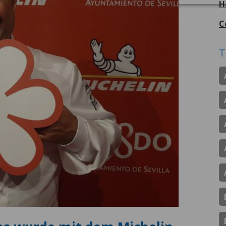
H
C
T