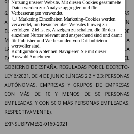
organismos públicos para el ejercicio indicado.
6.1 Subvención por LÍNEA COVID DE AYUDAS DIRECTAS
A PERSONAS AUTÓNOMAS Y EMPRESAS PREVISTA EN
EL TÍTULO I DEL REAL DECRETO-LEY 5/2021, DE 12 DE
MARZO, DE MEDIDAS EXTRAORDINARIAS DE APOYO A
LA SOLVENCIA EMPRESARIAL EN RESPUESTA A LA
PANDEMIA DE LA COVID-19, FINANCIADA POR EL
GOBIERNO DE ESPAÑA, REGULADAS POR EL DECRETO-
LEY 6/2021, DE 4 DE JUNIO (LÍNEAS 2.2 Y 2.3: PERSONAS
AUTÓNOMAS, EMPRESAS Y GRUPOS DE EMPRESAS
CON MÁS DE 10 Y MENOS DE 50 PERSONAS
EMPLEADAS, Y CON 50 O MÁS PERSONAS EMPLEADAS,
RESPECTIVAMENTE).
EXP-SUBPYMES2-0160-2021