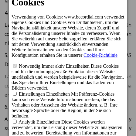
las respectivas cuentas anuales.
4. INFORMACION SOBRE CONTRATACION PÚBLICA
La entidad no ha suscrito en el último año ningún
contrato directo, contrato menor ni ha participado en
ninguna licitación con ninguna entidad pública.
5. INFORMACION SOBRE CONVENIOS Y ENCOMIENDAS
DE GESTIÓN
La entidad no ha suscrito en el último año ningún
convenio ni encomienda de gestión con ninguna
entidad pública.
6. AYUDAS Y SUBVENCIONES
A continuación, se detalla la lista de ayudas y
subvenciones recibidas a través de administraciones y