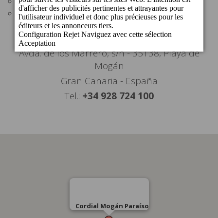
Centre commercial Mogán Mall: 6 km
Aéroport: 53 km
Avda. de los Marrero, s/n - 35138, Playa de
Mogán
Gran Canaria - España
Tel.:
+34 928 724 100
Cordial Mogán Paraíso