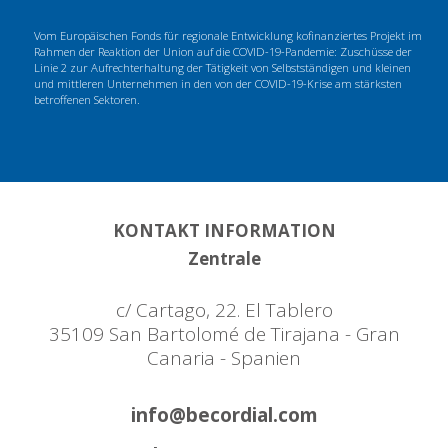
Vom Europäischen Fonds für regionale Entwicklung kofinanziertes Projekt im
Rahmen der Reaktion der Union auf die COVID-19-Pandemie: Zuschüsse der
Linie 2 zur Aufrechterhaltung der Tätigkeit von Selbstständigen und kleinen
und mittleren Unternehmen in den von der COVID-19-Krise am stärksten
betroffenen Sektoren.
KONTAKT INFORMATION
Zentrale
c/ Cartago, 22. El Tablero
35109 San Bartolomé de Tirajana - Gran
Canaria - Spanien
info@becordial.com