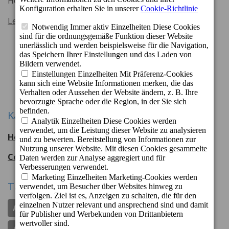
Hotelkette mit einer Note von mehr als 8 bewertet.
Lesen Sie mehr
Zurück
1
5
6
7
22
Weiter
...
...
Kategorien
Hotel Cordial Mogán Playa
56
entradas
Cordial Hotels & Resorts
108
entradas
Tags
Apartamentos Cordial Judoca Beach