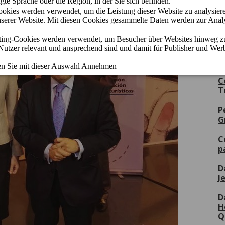
A
C
T
P
G
C
p
D
J
D
H
Q