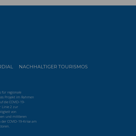
RDIAL
NACHHALTIGER TOURISMOS
für regionale
tes Projekt im Rahmen
uf die COVID-19-
 Linie 2 zur
tigkeit von
nen und mittleren
 der COVID-19-Krise am
ktoren.