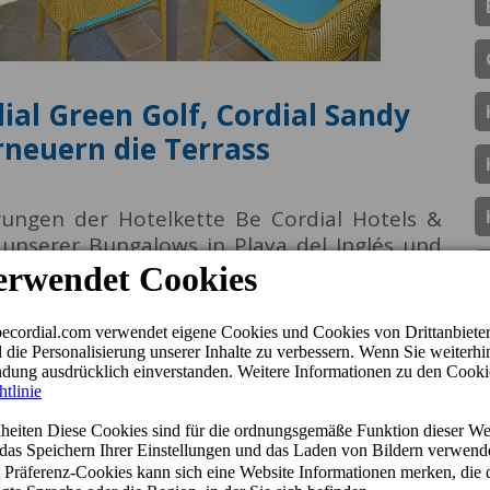
al Green Golf, Cordial Sandy
erneuern die Terrass
ungen der Hotelkette Be Cordial Hotels &
unserer Bungalows in Playa del Inglés und