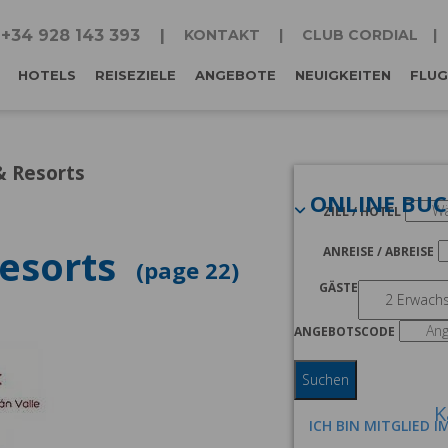
+34 928 143 393
KONTAKT
CLUB CORDIAL
HOTELS
REISEZIELE
ANGEBOTE
NEUIGKEITEN
FLUG
& Resorts
ONLINE BU
ZIEL / HOTEL
Resorts
ANREISE / ABREISE
22
GÄSTE
ANGEBOTSCODE
Suchen
K
ICH BIN MITGLIED I