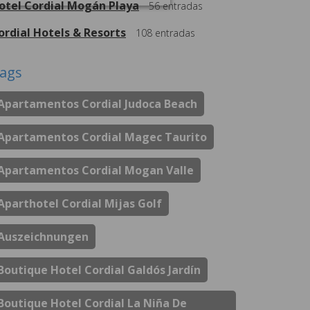
otel Cordial Mogán Playa
56
entradas
ordial Hotels & Resorts
108
entradas
ags
Apartamentos Cordial Judoca Beach
Apartamentos Cordial Magec Taurito
Apartamentos Cordial Mogan Valle
Aparthotel Cordial Mijas Golf
Auszeichnungen
Boutique Hotel Cordial Galdós Jardín
Boutique Hotel Cordial La Niña De