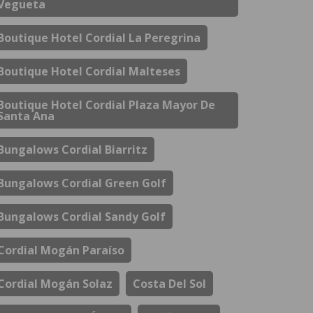
Vegueta
Boutique Hotel Cordial La Peregrina
Boutique Hotel Cordial Malteses
Boutique Hotel Cordial Plaza Mayor De
Santa Ana
Bungalows Cordial Biarritz
Bungalows Cordial Green Golf
Bungalows Cordial Sandy Golf
Cordial Mogán Paraíso
Cordial Mogán Solaz
Costa Del Sol