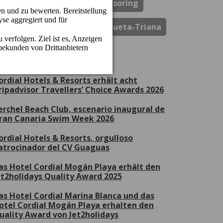
Spa & Wellness
Sportsponsoring
Thebrightside.travel
Vegueta-Triana
ktuelle Aktionen
ordial Hotels & Resorts erhält acht
ripadvisor Travellers’ Choice Awards 2026
erchel Beach Club, escenario inaugural de
ran Canaria Swim Week 2026
ordial Hotels & Resorts, orgulloso
atrocinador del CV Guaguas
as Hotel Cordial Mogán Playa erhält den
et2holidays Quality Award 2025
as Hotel Cordial Marina Blanca und das
otel Cordial Mogán Playa erhalten den
uality Award von Jet2holidays