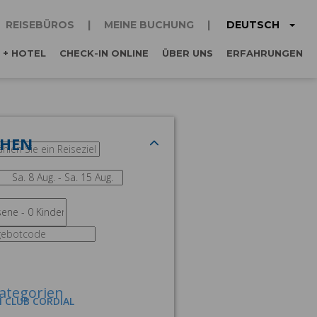
DEUTSCH
REISEBÜROS
MEINE BUCHUNG
 + HOTEL
CHECK-IN ONLINE
ÜBER UNS
ERFAHRUNGEN
CHEN
ategorien
M CLUB CORDIAL