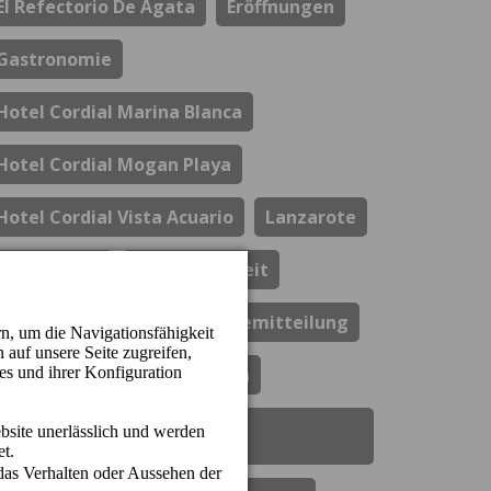
El Refectorio De Ágata
Eröffnungen
Gastronomie
Hotel Cordial Marina Blanca
Hotel Cordial Mogan Playa
Hotel Cordial Vista Acuario
Lanzarote
Los Guayres
Nachhaltigkeit
Perchel Beach Club
Pressemitteilung
Resort Cordial Santa Águeda
Soziale Verantwortung Des
Unternehmens