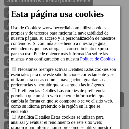
Apartamentos Cordial Judoca Beach
Apartamentos Cordial Magec Taurito
Apartamentos Cordial Mogán Valle
Aparthotel Cordial Mijas Golf
Aperturas
Boutique Hotel Cordial Galdós Jardín
Boutique Hotel Cordial La Niña De Vegueta
Boutique Hotel Cordial La Peregrina
Boutique Hotel Cordial Malteses
Boutique Hotel Cordial Plaza Mayor De Santa
Ana
Bungalows Cordial Biarritz
Bungalows Cordial Green Golf