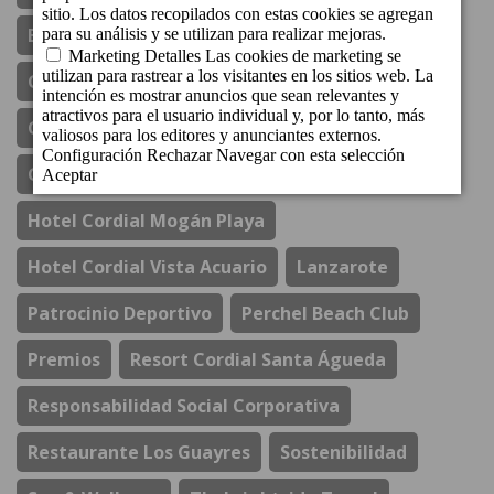
Bungalows Cordial Sandy Golf
Comunicados
Cordial Mogán Paraíso
Cordial Mogán Solaz
Costa Del Sol
El Refectorio De Ágata
Gastronomía
Hotel Cordial Marina Blanca
Hotel Cordial Mogán Playa
Hotel Cordial Vista Acuario
Lanzarote
Patrocinio Deportivo
Perchel Beach Club
Premios
Resort Cordial Santa Águeda
Responsabilidad Social Corporativa
Restaurante Los Guayres
Sostenibilidad