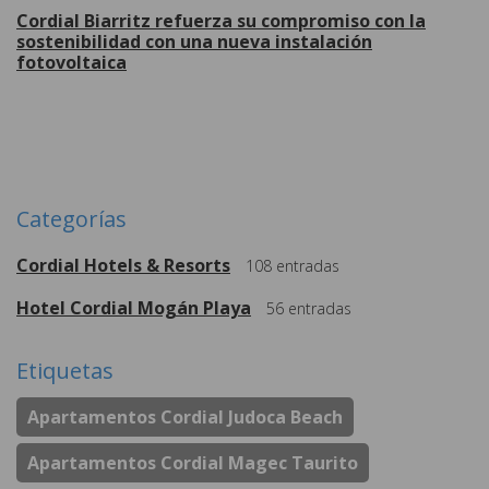
Cordial Biarritz refuerza su compromiso con la
sostenibilidad con una nueva instalación
fotovoltaica
Más
Categorías
Cordial Hotels & Resorts
108
entradas
Hotel Cordial Mogán Playa
56
entradas
Etiquetas
Apartamentos Cordial Judoca Beach
Apartamentos Cordial Magec Taurito