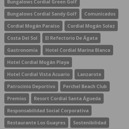
Bungalows Cordial Green Golf
Bungalows Cordial Sandy Golf
Comunicados
Cordial Mogán Paraíso
Cordial Mogán Solaz
Costa Del Sol
El Refectorio De Ágata
Gastronomía
Hotel Cordial Marina Blanca
Hotel Cordial Mogán Playa
Hotel Cordial Vista Acuario
Lanzarote
Patrocinio Deportivo
Perchel Beach Club
Premios
Resort Cordial Santa Águeda
Responsabilidad Social Corporativa
Restaurante Los Guayres
Sostenibilidad