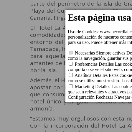
parte del perímetro de la isla de G
Playa del Cura, Tauro, Balito, Maspa
Canaria, Firgas, Agaete y ahora La Ald
El Hotel La Aldea Suites, con un tot
comodidades necesarias para hacer 
entorno del hotel, rodeado por Esp
Tamadaba, Inagua y Güi-Güi) y a pocos
para aquellas personas que buscan 
amantes de la montaña que buscan ha
por la isla.
Además, el Hotel La Aldea Suites des
apostar por la iluminación LED y por
que consume a través de paneles sol
hotel único y singular rodeado de u
armonía.
“Estamos muy orgullosos con esta nue
Con la incorporación del Hotel La A