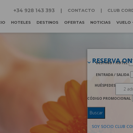
+34 928 143 393
CONTACTO
CLUB COR
CIO
HOTELES
DESTINOS
OFERTAS
NOTICIAS
VUELO 
RESERVA ON
DESTINO / HOTEL
ENTRADA / SALIDA
HUÉSPEDES
CÓDIGO PROMOCIONAL
Buscar
SOY SOCIO CLUB CO