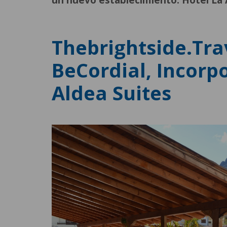
un nuevo establecimiento: Hotel La 
Thebrightside.tra
BeCordial, Incorp
Aldea Suites