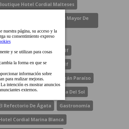
Boutique Hotel Cordial Malteses
Boutique Hotel Cordial Plaza Mayor De
Santa Ana
Bungalows Cordial Biarritz
Bungalows Cordial Green Golf
Bungalows Cordial Sandy Golf
Comunicados
Cordial Mogán Paraíso
Cordial Mogán Solaz
Costa Del Sol
El Refectorio De Ágata
Gastronomía
Hotel Cordial Marina Blanca