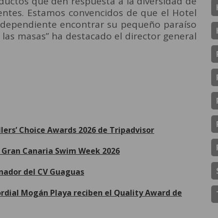
oductos que den respuesta a la diversidad de
ientes. Estamos convencidos de que el Hotel
 independiente encontrar su pequeño paraíso
e las masas” ha destacado el director general
llers’ Choice Awards 2026 de Tripadvisor
de Gran Canaria Swim Week 2026
inador del CV Guaguas
Cordial Mogán Playa reciben el Quality Award de