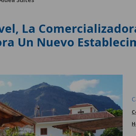
Aldea Suites
vel, La Comercializador
ora Un Nuevo Establecim
C
C
H