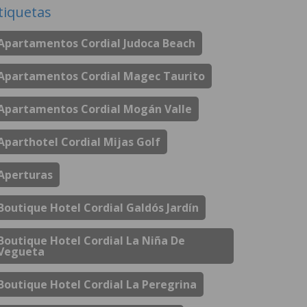
tiquetas
Apartamentos Cordial Judoca Beach
Apartamentos Cordial Magec Taurito
Apartamentos Cordial Mogán Valle
Aparthotel Cordial Mijas Golf
Aperturas
Boutique Hotel Cordial Galdós Jardín
Boutique Hotel Cordial La Niña De
Vegueta
Boutique Hotel Cordial La Peregrina