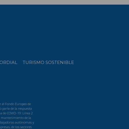
ORDIAL
TURISMO SOSTENIBLE
r el Fondo Europeo de
 parte de la respuesta
a de COVID-19: Línea 2
l mantenimiento de la
rabajadoras autónomas y
resas, de los sectores