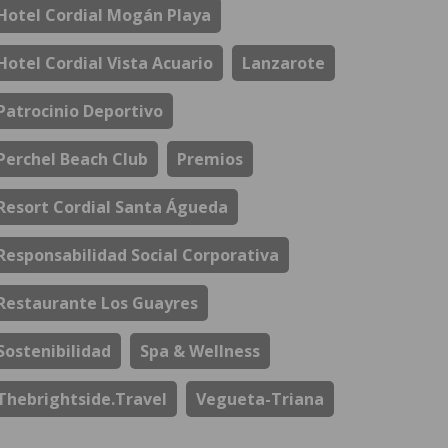
Hotel Cordial Mogán Playa
Hotel Cordial Vista Acuario
Lanzarote
Patrocinio Deportivo
Perchel Beach Club
Premios
Resort Cordial Santa Águeda
Responsabilidad Social Corporativa
Restaurante Los Guayres
Sostenibilidad
Spa & Wellness
Thebrightside.travel
Vegueta-Triana