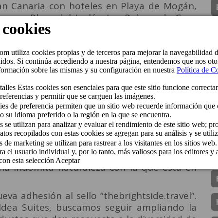
ran Canaria con hoteles en Playa de Mogán,
lomas, Playa del Inglés, Las Palmas de Gran
ea de San Nicolás.
al de 49 habitaciones, cuenta con todas las
que el huésped se sienta como en casa. El
acios Naturales Protegidos (Roque Nublo,
 minutos de playas desiertas, es ideal tanto
tranquilidad, como para los más activos,
cer ciclismo y senderismo durante su paso
taca por su sostenibilidad medioambiental al
 producir gran parte de la energía eléctrica
ares fotovoltaicos. Sin lugar a dudas, un
na indómita naturaleza con la que está en
va adhesión al sello “thebrightside.travel”.
ldea Suites, buscamos seguir ampliando la