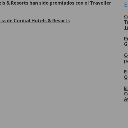
ls & Resorts han sido premiados con el Traveller
E
C
cia de Cordial Hotels & Resorts
T
T
P
Más
G
C
p
E
Q
E
C
A