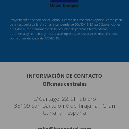
Proyecto cofinanciado por el Fondo Europeo de Desarrollo Regional como parte
de la respuesta de la Unión a la pandemia de COVID-19: Línea 2 Subvenciones
dirigidas al mantenimiento de la actividad de personas trabajadoras
autónomas y pequeñas y medianas empresas, de los sectores más afectados
por la crisis derivada del COVID-19.
INFORMACIÓN DE CONTACTO
Oficinas centrales
c/ Cartago, 22. El Tablero
35109 San Bartolomé de Tirajana - Gran
Canaria - España
info@becordial.com