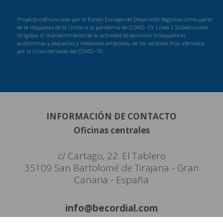
Proyecto cofinanciado por el Fondo Europeo de Desarrollo Regional como parte
de la respuesta de la Unión a la pandemia de COVID-19: Línea 2 Subvenciones
dirigidas al mantenimiento de la actividad de personas trabajadoras
autónomas y pequeñas y medianas empresas, de los sectores más afectados
por la crisis derivada del COVID-19.
INFORMACIÓN DE CONTACTO
Oficinas centrales
c/ Cartago, 22. El Tablero
35109 San Bartolomé de Tirajana - Gran
Canaria - España
info@becordial.com