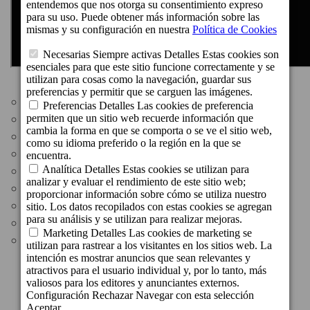
Distancias:
Playa de Inglés: 200 m
Paseo Marítimo: 200 m
Dunas de Maspalomas: 200 m
Bares & Restaurantes: en los alrededores
Faro de Maspalomas: 5,6 km
Centro Comercial Cita: 500 m
Centro Comercial Yumbo: 700 m
Parada de autobús: 250 m
Aeropuerto: 33 km
Calle Roma, 20 - 35100, Playa del Inglés