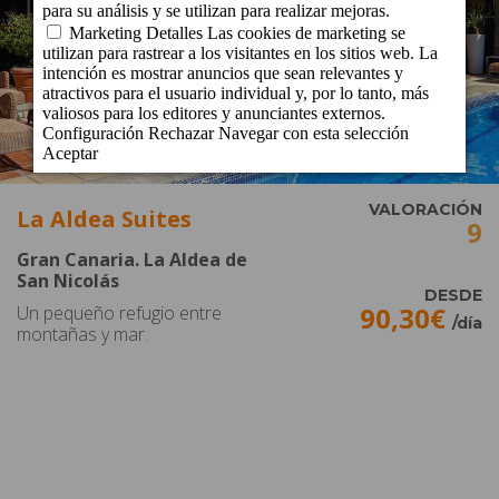
La Aldea Suites
9
Gran Canaria. La Aldea de
San Nicolás
DESDE
90,30€
Un pequeño refugio entre
/
día
montañas y mar.