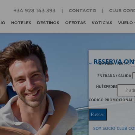
+34 928 143 393
CONTACTO
CLUB COR
CIO
HOTELES
DESTINOS
OFERTAS
NOTICIAS
VUELO 
RESERVA ON
DESTINO / HOTEL
ENTRADA / SALIDA
HUÉSPEDES
CÓDIGO PROMOCIONAL
Buscar
SOY SOCIO CLUB CO