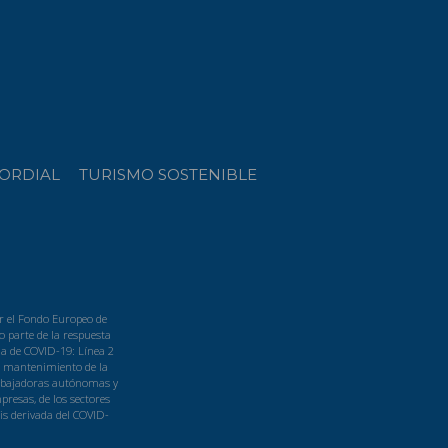
ORDIAL
TURISMO SOSTENIBLE
r el Fondo Europeo de
 parte de la respuesta
a de COVID-19: Línea 2
l mantenimiento de la
rabajadoras autónomas y
resas, de los sectores
is derivada del COVID-