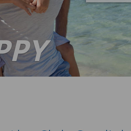
B
IAL