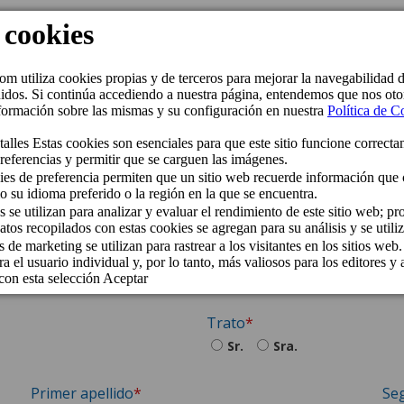
*el regalo se entregará el día después de su llegada
Alta Club Cordial
Trato
Sr.
Sra.
Primer apellido
Se