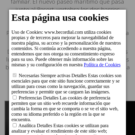
familiar. El nuevo paseo marítimo que pasa
junto al Resort, vertebra los dos barrios
marineros de El Pajar y de la Playa de
Arguineguín. Junto al Resort se encuentra el
Perchel Beach Club, el mayor Beach Club para
familias de Canarias.
Descubra este tranquilo refugio en uno de los
lugares con más horas de sol de Europa. Unas
bellas vistas al azul infinito del mar, degustar la
gastronomía local y una puesta de sol única
para terminar un día de ensueño.
Webcam: