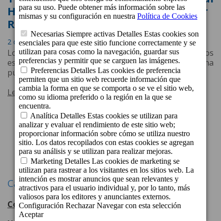
Hotels & Resorts reciben el Traveller
Review Award 2024 de Booking.com
2 de Febrero de 2024 a las 12:05
Los huéspedes han premiado la calidad de todos los
establecimientos de la cadena hotelera con una
puntuación superior a 8.
Leer más
1
2
3
Siguiente
Categorías
Cordial Hotels & Resorts
108
entradas