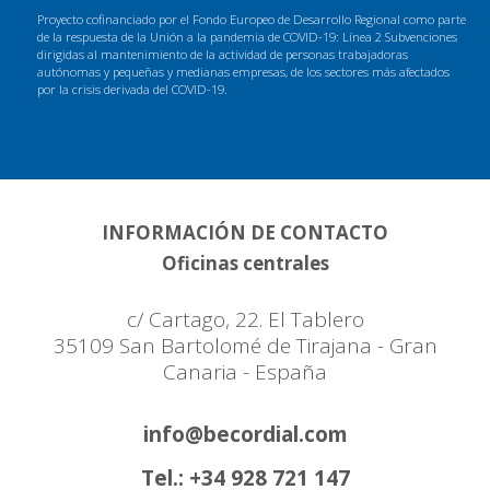
Proyecto cofinanciado por el Fondo Europeo de Desarrollo Regional como parte
de la respuesta de la Unión a la pandemia de COVID-19: Línea 2 Subvenciones
dirigidas al mantenimiento de la actividad de personas trabajadoras
autónomas y pequeñas y medianas empresas, de los sectores más afectados
por la crisis derivada del COVID-19.
INFORMACIÓN DE CONTACTO
Oficinas centrales
c/ Cartago, 22. El Tablero
35109 San Bartolomé de Tirajana - Gran
Canaria - España
info@becordial.com
Tel.: +34 928 721 147