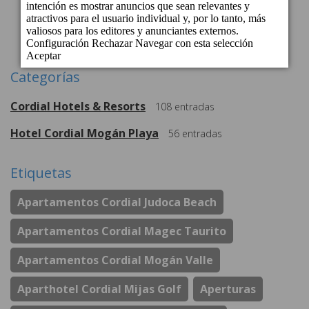
1
2
3
4
Siguiente
Categorías
Cordial Hotels & Resorts
108
entradas
Hotel Cordial Mogán Playa
56
entradas
Etiquetas
Apartamentos Cordial Judoca Beach
Apartamentos Cordial Magec Taurito
Apartamentos Cordial Mogán Valle
Aparthotel Cordial Mijas Golf
Aperturas