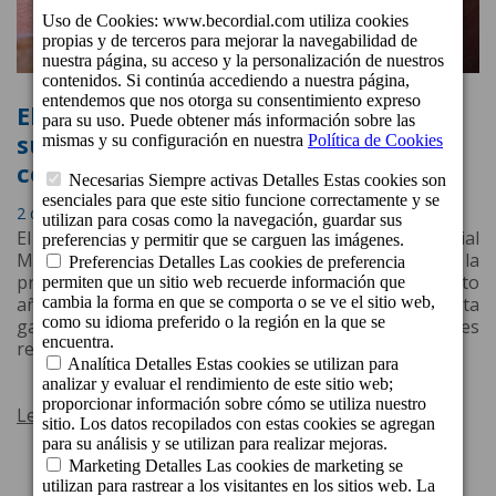
El Restaurante Los Guayres revalida
su Estrella Michelin por sexto año
consecutivo
2 de Diciembre de 2024 a las 13:17
El restaurante Los Guayres, ubicado en el Hotel Cordial
Mogán Playa, ha sido distinguido nuevamente con la
prestigiosa Estrella Michelin, consolidándose, por sexto
año consecutivo, como uno de los referentes de la alta
gastronomía en Canarias y entre los mejores
restaurantes del país.
Leer más