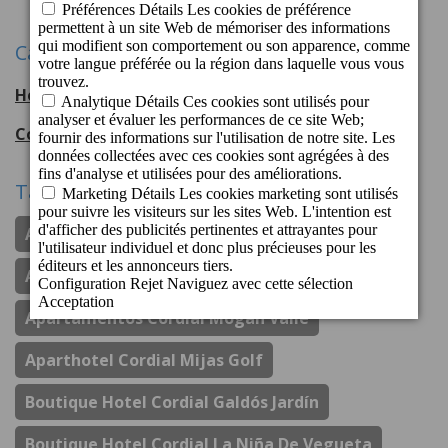
Catégories
Hotel Cordial Mogán Playa
56
entradas
Cordial Hotels & Resorts
108
entradas
Tags
Apartamentos Cordial Judoca Beach
Apartamentos Cordial Magec Taurito
Apartamentos Cordial Mogan Valle
Aparthotel Cordial Mijas Golf
Boutique Hotel Cordial Galdós Jardín
Boutique Hotel Cordial La Niña De Vegueta