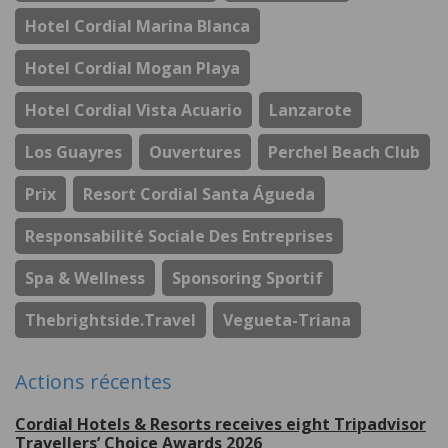
Hotel Cordial Marina Blanca
Hotel Cordial Mogan Playa
Hotel Cordial Vista Acuario
Lanzarote
Los Guayres
Ouvertures
Perchel Beach Club
Prix
Resort Cordial Santa Águeda
Responsabilité Sociale Des Entreprises
Spa & Wellness
Sponsoring Sportif
Thebrightside.travel
Vegueta-Triana
Actions récentes
Cordial Hotels & Resorts receives eight Tripadvisor
Travellers’ Choice Awards 2026