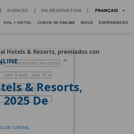
FRANÇAIS
AGENCES
MA RÈSERVATION
VOL + HÔTEL
CHECK-IN ONLINE
NOUS
EXPÉRIENCES
ial Hotels & Resorts, premiados con
NLINE
EL
tels & Resorts,
 2025 De
 CLUB CORDIAL