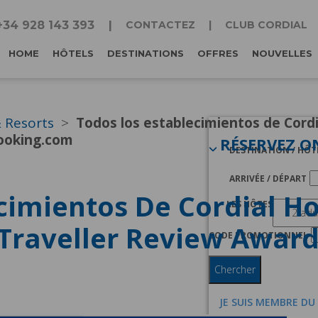
+34 928 143 393
CONTACTEZ
CLUB CORDIAL
HOME
HÔTELS
DESTINATIONS
OFFRES
NOUVELLES
& Resorts
Todos los establecimientos de Cord
Booking.com
RÉSERVEZ O
DESTINATION / HÔT
ARRIVÉE / DÉPART
cimientos De Cordial Ho
LES HÔTES
Traveller Review Award
CODE PROMOTIONNEL
Chercher
JE SUIS MEMBRE DU