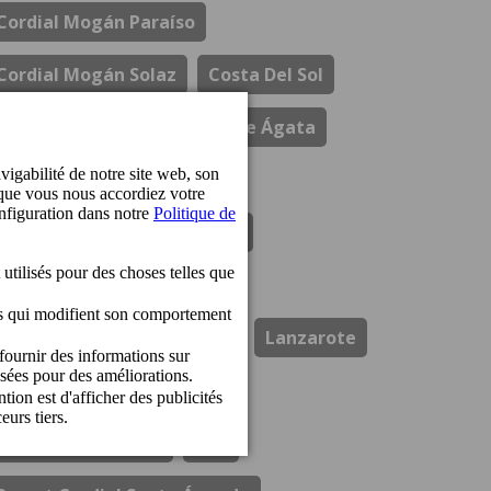
Cordial Mogán Paraíso
Cordial Mogán Solaz
Costa Del Sol
Durabilité
El Refectorio De Ágata
Gastronomie
Hotel Cordial Marina Blanca
Hotel Cordial Mogan Playa
Hotel Cordial Vista Acuario
Lanzarote
Los Guayres
Ouvertures
Perchel Beach Club
Prix