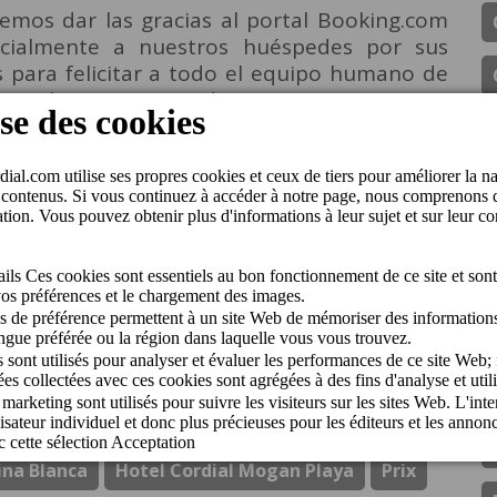
emos dar las gracias al portal Booking.com
cialmente a nuestros huéspedes por sus
 para felicitar a todo el equipo humano de
tos más que merecidos premios y por su
xima excelencia y experiencias memorables
artamentos Cordial Magec Taurito
tique Hotel Cordial La Niña De Vegueta
utique Hotel Cordial Malteses
anta Ana
Bungalows Cordial Biarritz
s Cordial Sandy Golf
Cordial Mogán Paraíso
ina Blanca
Hotel Cordial Mogan Playa
Prix