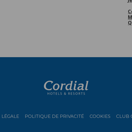
J
lus de
C
M
Q
 LÉGALE
POLITIQUE DE PRIVACITÉ
COOKIES
CLUB 