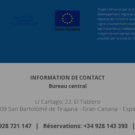
Projet cofinancé par le 
développement régional d
réponse de l'Union à la
Ligne 2 Subventions visan
des travailleurs indépenda
moyennes entreprises dan
touchés par la crise du 
INFORMATION DE CONTACT
Bureau central
c/ Cartago, 22. El Tablero
09 San Bartolomé de Tirajana - Gran Canaria - Esp
 928 721 147
Réservations: +34 928 143 393