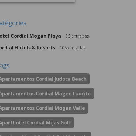
atégories
otel Cordial Mogán Playa
56
entradas
ordial Hotels & Resorts
108
entradas
ags
Apartamentos Cordial Judoca Beach
Apartamentos Cordial Magec Taurito
Apartamentos Cordial Mogan Valle
Aparthotel Cordial Mijas Golf