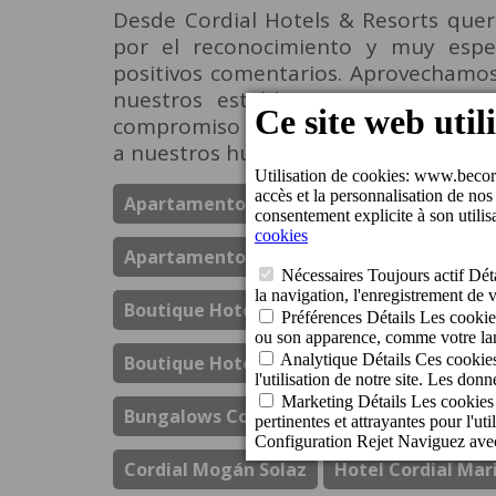
Desde Cordial Hotels & Resorts quer
por el reconocimiento y muy espe
positivos comentarios. Aprovechamos
nuestros establecimientos por es
compromiso de ofrecer siempre la má
a nuestros huéspedes.
Apartamentos Cordial Judoca Beach
Ap
Apartamentos Cordial Mogan Valle
Bou
Boutique Hotel Cordial La Peregrina
Bo
Boutique Hotel Cordial Plaza Mayor De S
Bungalows Cordial Green Golf
Bungalow
Cordial Mogán Solaz
Hotel Cordial Mar