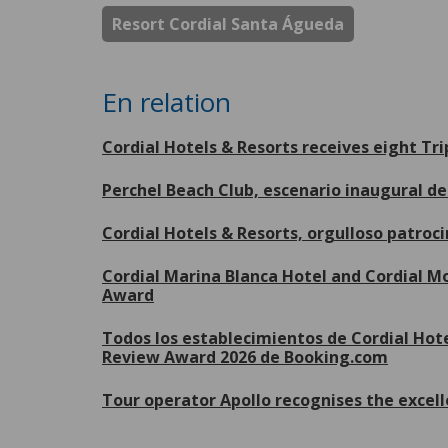
Resort Cordial Santa Águeda
En relation
Cordial Hotels & Resorts receives eight Tr
Perchel Beach Club, escenario inaugural 
Cordial Hotels & Resorts, orgulloso patroc
Cordial Marina Blanca Hotel and Cordial Mo
Award
Todos los establecimientos de Cordial Hote
Review Award 2026 de Booking.com
Tour operator Apollo recognises the excell