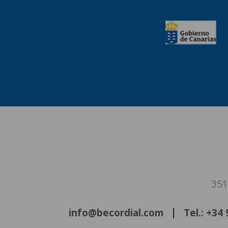
351
info@becordial.com
Tel.: +34