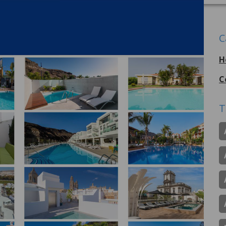
C
H
C
T