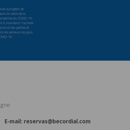
Fonds européen de
ans le cadre de la
 pandémie du COVID-19 :
t à maintenir l'activité
nts et des petites et
s les secteurs les plus
COVID-19.
agne
E-mail: reservas@becordial.com