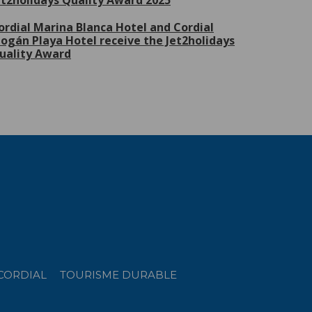
et2holidays Quality Award 2025
ordial Marina Blanca Hotel and Cordial
ogán Playa Hotel receive the Jet2holidays
uality Award
CORDIAL
TOURISME DURABLE