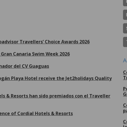
ipadvisor Travellers’ Choice Awards 2026
de Gran Canaria Swim Week 2026
A
inador del CV Guaguas
C
T
gán Playa Hotel receive the Jet2holidays Quality
P
G
ls & Resorts han sido premiados con el Traveller
C
p
ence of Cordial Hotels & Resorts
C