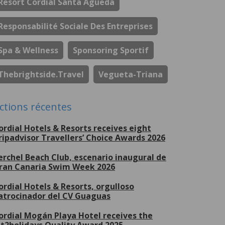
Resort Cordial Santa Águeda
Responsabilité Sociale Des Entreprises
Spa & Wellness
Sponsoring Sportif
Thebrightside.travel
Vegueta-Triana
ctions récentes
ordial Hotels & Resorts receives eight
ripadvisor Travellers’ Choice Awards 2026
erchel Beach Club, escenario inaugural de
ran Canaria Swim Week 2026
ordial Hotels & Resorts, orgulloso
atrocinador del CV Guaguas
ordial Mogán Playa Hotel receives the