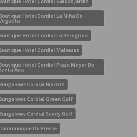
Boutique Hotel Cordial Galdós Jardín
Boutique Hotel Cordial La Niña De
Vegueta
Boutique Hotel Cordial La Peregrina
Boutique Hotel Cordial Malteses
Boutique Hotel Cordial Plaza Mayor De
Santa Ana
Bungalows Cordial Biarritz
Bungalows Cordial Green Golf
Bungalows Cordial Sandy Golf
Communiqué De Presse