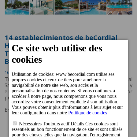
14 establecimientos de beCordial
Hotels & Resorts, premiados con el
Traveller Review Award 2022 de
Booking.com
16 Août 2022 13:12
Tres de sus nuevos establecimientos, el Resort Cordial
Santa Águeda, el Boutique Hotel Cordial La Peregrina y
el Boutique Hoteles Cordial Malteses reciben por
primera vez este galardón.
En savoir plus