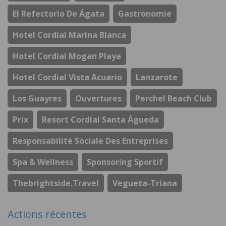
El Refectorio De Ágata
Gastronomie
Hotel Cordial Marina Blanca
Hotel Cordial Mogan Playa
Hotel Cordial Vista Acuario
Lanzarote
Los Guayres
Ouvertures
Perchel Beach Club
Prix
Resort Cordial Santa Águeda
Responsabilité Sociale Des Entreprises
Spa & Wellness
Sponsoring Sportif
Thebrightside.travel
Vegueta-Triana
Actions récentes