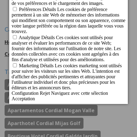
1
2
Suivant
Catégories
Hotel Cordial Mogán Playa
56
entradas
Cordial Hotels & Resorts
108
entradas
Tags
Apartamentos Cordial Judoca Beach
Apartamentos Cordial Magec Taurito
Apartamentos Cordial Mogan Valle
Aparthotel Cordial Mijas Golf
Boutique Hotel Cordial Galdós Jardín