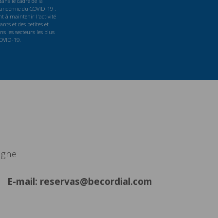
ans le cadre de la
 pandémie du COVID-19 :
t à maintenir l'activité
nts et des petites et
s les secteurs les plus
COVID-19.
agne
E-mail: reservas@becordial.com