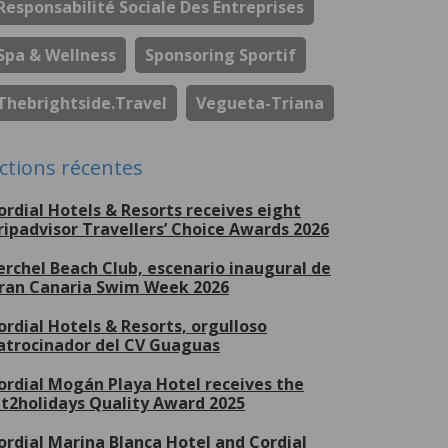
Responsabilité Sociale Des Entreprises
Spa & Wellness
Sponsoring Sportif
Thebrightside.travel
Vegueta-Triana
ctions récentes
ordial Hotels & Resorts receives eight
ripadvisor Travellers’ Choice Awards 2026
erchel Beach Club, escenario inaugural de
ran Canaria Swim Week 2026
ordial Hotels & Resorts, orgulloso
atrocinador del CV Guaguas
ordial Mogán Playa Hotel receives the
et2holidays Quality Award 2025
ordial Marina Blanca Hotel and Cordial