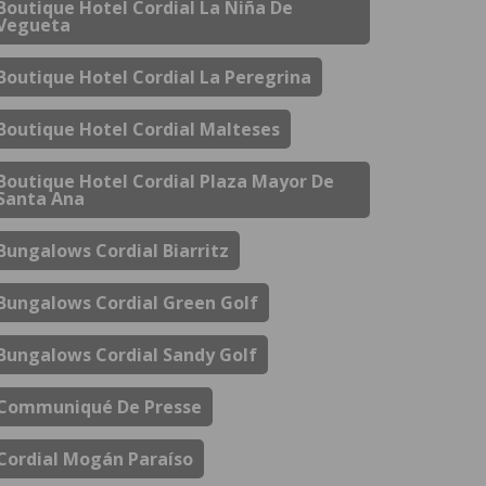
Boutique Hotel Cordial La Niña De
Vegueta
Boutique Hotel Cordial La Peregrina
Boutique Hotel Cordial Malteses
Boutique Hotel Cordial Plaza Mayor De
Santa Ana
Bungalows Cordial Biarritz
Bungalows Cordial Green Golf
Bungalows Cordial Sandy Golf
Communiqué De Presse
Cordial Mogán Paraíso