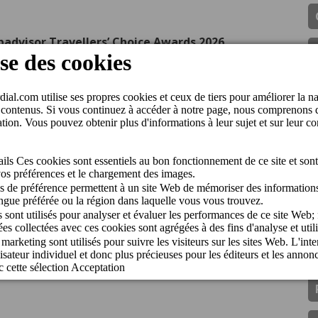
ipadvisor Travellers’ Choice Awards 2026
de Gran Canaria Swim Week 2026
inador del CV Guaguas
gán Playa Hotel receive the Jet2holidays Quality
ls & Resorts han sido premiados con el Traveller
ence of Cordial Hotels & Resorts
lus de