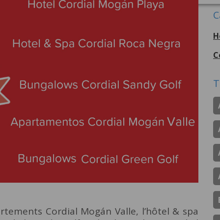
C
H
C
T
artements Cordial Mogán Valle, l’hôtel & spa