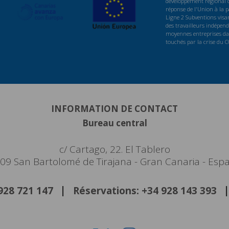
développement régional d
réponse de l'Union à la
Ligne 2 Subventions visan
des travailleurs indépenda
moyennes entreprises dan
touchés par la crise du 
INFORMATION DE CONTACT
Bureau central
c/ Cartago, 22. El Tablero
09 San Bartolomé de Tirajana - Gran Canaria - Esp
 928 721 147
Réservations: +34 928 143 393