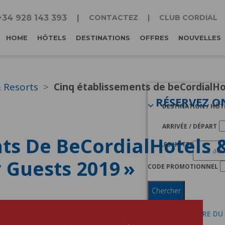
+34 928 143 393
CONTACTEZ
CLUB CORDIAL
HOME
HÔTELS
DESTINATIONS
OFFRES
NOUVELLES
& Resorts
Cinq établissements de beCordialHot
RÉSERVEZ O
DESTINATION / HÔT
ARRIVÉE / DÉPART
ts De BeCordialHotels 
LES HÔTES
 Guests 2019 »
CODE PROMOTIONNEL
Chercher
JE SUIS MEMBRE DU