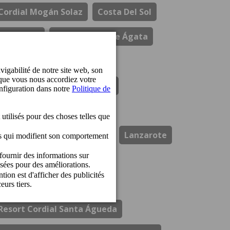
Cordial Mogán Solaz
Costa Del Sol
Durabilité
El Refectorio De Ágata
Gastronomie
Hotel Cordial Marina Blanca
Hotel Cordial Mogan Playa
Hotel Cordial Vista Acuario
Lanzarote
Los Guayres
Ouvertures
Perchel Beach Club
Prix
Resort Cordial Santa Águeda