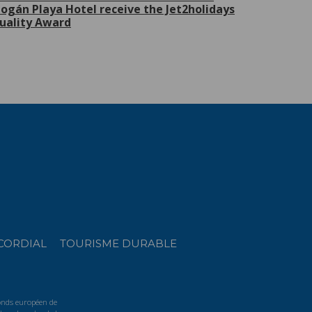
ogán Playa Hotel receive the Jet2holidays
uality Award
CORDIAL
TOURISME DURABLE
Fonds européen de