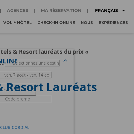
FRANÇAIS
AGENCES
MA RÈSERVATION
VOL + HÔTEL
CHECK-IN ONLINE
NOUS
EXPÉRIENCES
els & Resort lauréats du prix «
NLINE
EL
& Resort Lauréats
 CLUB CORDIAL