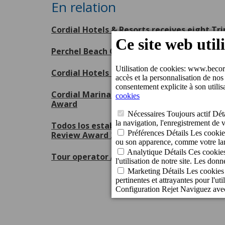
En relation
Cordial Hotels & Resorts receives eight Tr
Perchel Beach Club, escenario inaugural 
Cordial Hotels & Resorts, orgulloso patroc
Cordial Marina Blanca Hotel and Cordial Mo
Award
Todos los establecimientos de Cordial Hote
Review Award 2026 de Booking.com
Tour operator Apollo recognises the excell
P