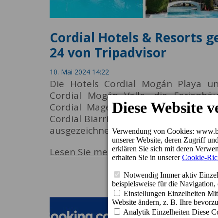
Cordial Hotels & Resorts g
24 von Tripadvisor
10. Mai 2024 14:22
Die Hotels Cordial Mogán Playa un
Cordial Mogán Valle, die Ferienhäu
Cordial Magec Taurito, das Resort
Cordial Biarritz und Cordial Sandy G
ausgezeichnet, den TripAdvisor® Jahr 
Lesen Sie mehr