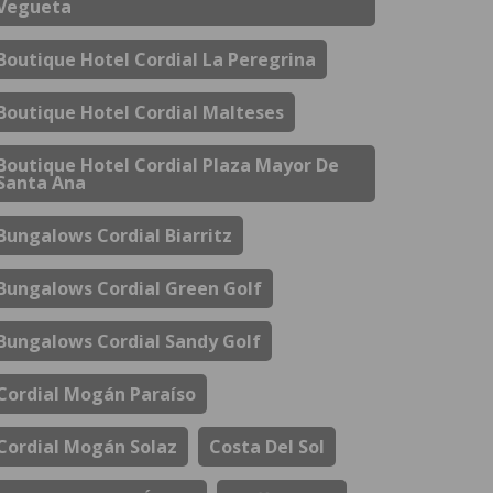
Vegueta
Boutique Hotel Cordial La Peregrina
Boutique Hotel Cordial Malteses
Boutique Hotel Cordial Plaza Mayor De
Santa Ana
Bungalows Cordial Biarritz
Bungalows Cordial Green Golf
Bungalows Cordial Sandy Golf
Cordial Mogán Paraíso
Cordial Mogán Solaz
Costa Del Sol