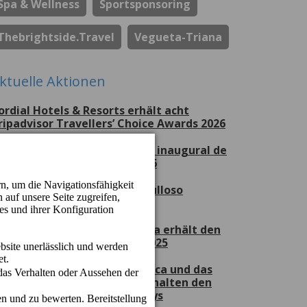
Spa & Wellness
Sportsponsoring
Thebrightside.travel
Vegueta-Triana
ktuelle Aktionen
ordial Hotels & Resorts erhält acht
ripadvisor Travellers’ Choice Awards 2026
erchel Beach Club, escenario inaugural de
ran Canaria Swim Week 2026
ordial Hotels & Resorts, orgulloso
atrocinador del CV Guaguas
as Hotel Cordial Mogán Playa erhält den
et2holidays Quality Award 2025
as Hotel Cordial Marina Blanca und das
otel Cordial Mogán Playa erhalten den
uality Award von Jet2holidays