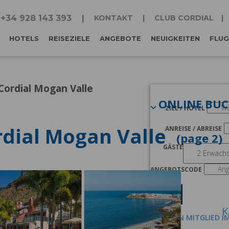
+34 928 143 393
KONTAKT
CLUB CORDIAL
HOTELS
REISEZIELE
ANGEBOTE
NEUIGKEITEN
FLUG
ordial Mogan Valle
ONLINE BU
ZIEL / HOTEL
dial Mogan Valle
ANREISE / ABREISE
2
GÄSTE
ANGEBOTSCODE
Suchen
K
ICH BIN MITGLIED I