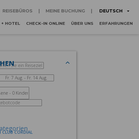
DEUTSCH
REISEBÜROS
MEINE BUCHUNG
 + HOTEL
CHECK-IN ONLINE
ÜBER UNS
ERFAHRUNGEN
CHEN
ategorien
M CLUB CORDIAL