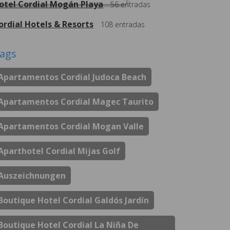
otel Cordial Mogán Playa
56
entradas
ordial Hotels & Resorts
108
entradas
ags
Apartamentos Cordial Judoca Beach
Apartamentos Cordial Magec Taurito
Apartamentos Cordial Mogan Valle
Aparthotel Cordial Mijas Golf
Auszeichnungen
Boutique Hotel Cordial Galdós Jardín
Boutique Hotel Cordial La Niña De