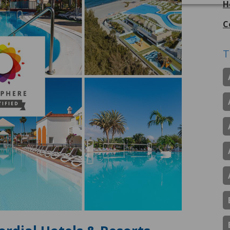
H
C
T