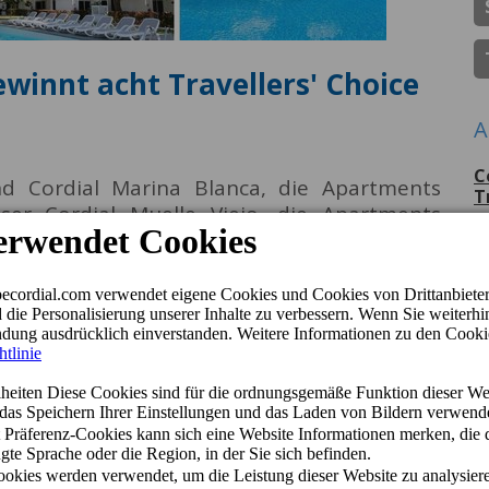
ewinnt acht Travellers' Choice
A
C
d Cordial Marina Blanca, die Apartments
T
ser Cordial Muelle Viejo, die Apartments
 Cordial Santa Águeda und die Bungalows
P
G
olf wurden mit dem "Travellers' Choice 2024"
für Jahr vergibt.
C
p
D
J
D
H
Q