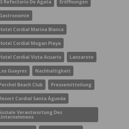
El Refectorio De Ágata
Eröffnungen
Gastronomie
Hotel Cordial Marina Blanca
Hotel Cordial Mogan Playa
Hotel Cordial Vista Acuario
Lanzarote
Los Guayres
Nachhaltigkeit
Perchel Beach Club
Pressemitteilung
Resort Cordial Santa Águeda
Soziale Verantwortung Des
Unternehmens