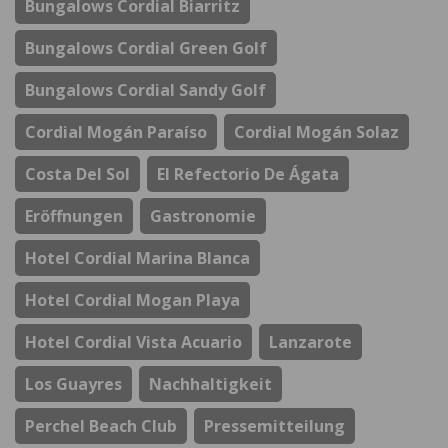
Bungalows Cordial Biarritz
Bungalows Cordial Green Golf
Bungalows Cordial Sandy Golf
Cordial Mogán Paraíso
Cordial Mogán Solaz
Costa Del Sol
El Refectorio De Ágata
Eröffnungen
Gastronomie
Hotel Cordial Marina Blanca
Hotel Cordial Mogan Playa
Hotel Cordial Vista Acuario
Lanzarote
Los Guayres
Nachhaltigkeit
Perchel Beach Club
Pressemitteilung