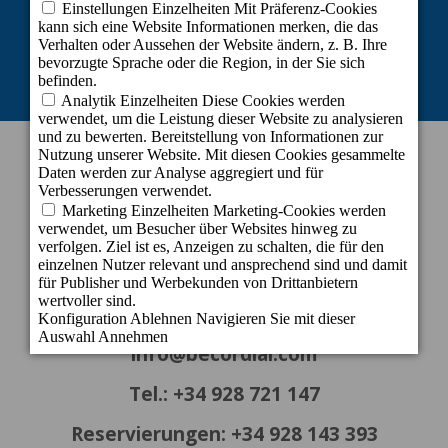
Linie 2 zur Aufrechterhaltung der Tätigkeit von Selbstständigen und kleinen
und mittleren Unternehmen in den von der COVID-19-Krise am stärksten
betroffenen Sektoren.
KONTAKT INFORMATION
Zentrale
c/ Cartago, 22. El Tablero
35109 San Bartolomé de Tirajana - Gran
Canaria - Spanien
info@becordial.com
Tel.: +34 928 721 147
Reservierungen: +34 928 143 393