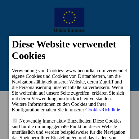
Vom Europäischen Fonds für regionale Entwicklung kofinanziertes Projekt im
Rahmen der Reaktion der Union auf die COVID-19-Pandemie: Zuschüsse der
Linie 2 zur Aufrechterhaltung der Tätigkeit von Selbstständigen und kleinen
und mittleren Unternehmen in den von der COVID-19-Krise am stärksten
betroffenen Sektoren.
KONTAKT INFORMATION
Zentrale
c/ Cartago, 22. El Tablero
35109 San Bartolomé de Tirajana - Gran