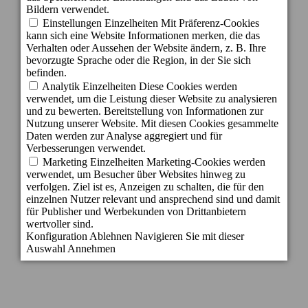
Canaria - Spanien
info@becordial.com
Tel.: +34 928 721 147
Reservierungen: +34 928 143 393
E-mail: reservas@becordial.com
2018 © Cordial Canarias Hotels & Resorts