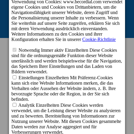
Linie 2 zur Aufrechterhaltung der Tätigkeit von Selbstständigen und kleinen
und mittleren Unternehmen in den von der COVID-19-Krise am stärksten
betroffenen Sektoren.
KONTAKT INFORMATION
Zentrale
c/ Cartago, 22. El Tablero
35109 San Bartolomé de Tirajana - Gran
Canaria - Spanien
info@becordial.com
Tel.: +34 928 721 147
Reservierungen: +34 928 143 393