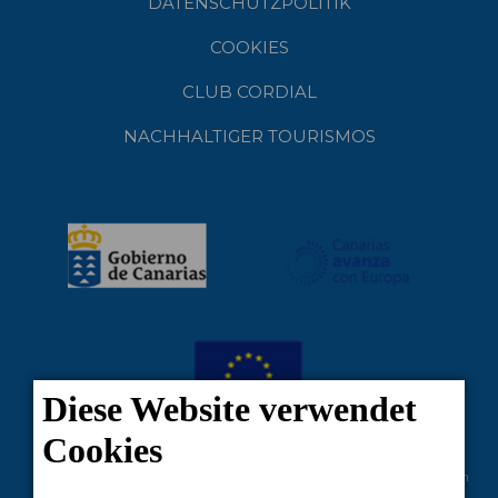
DATENSCHUTZPOLITIK
COOKIES
CLUB CORDIAL
NACHHALTIGER TOURISMOS
Vom Europäischen Fonds für regionale Entwicklung kofinanziertes Projekt im
Rahmen der Reaktion der Union auf die COVID-19-Pandemie: Zuschüsse der