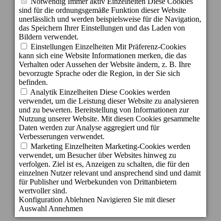
Canaria - Spanien
info@becordial.com
Tel.: +34 928 721 147
Reservierungen: +34 928 143 393
E-mail: reservas@becordial.com
2018 © Cordial Canarias Hotels & Resorts