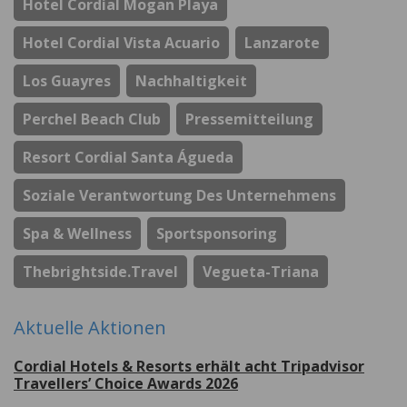
Hotel Cordial Mogan Playa
Hotel Cordial Vista Acuario
Lanzarote
Los Guayres
Nachhaltigkeit
Perchel Beach Club
Pressemitteilung
Resort Cordial Santa Águeda
Soziale Verantwortung Des Unternehmens
Spa & Wellness
Sportsponsoring
Thebrightside.travel
Vegueta-Triana
Aktuelle Aktionen
Cordial Hotels & Resorts erhält acht Tripadvisor
Travellers’ Choice Awards 2026