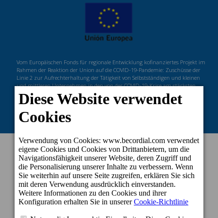
Vom Europäischen Fonds für regionale Entwicklung kofinanziertes Projekt im
Rahmen der Reaktion der Union auf die COVID-19-Pandemie: Zuschüsse der
Linie 2 zur Aufrechterhaltung der Tätigkeit von Selbstständigen und kleinen
und mittleren Unternehmen in den von der COVID-19-Krise am stärksten
betroffenen Sektoren.
KONTAKT INFORMATION
Zentrale
c/ Cartago, 22. El Tablero
35109 San Bartolomé de Tirajana - Gran