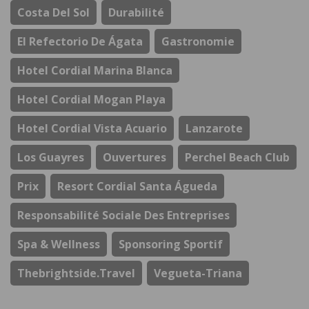
Costa Del Sol
Durabilité
El Refectorio De Ágata
Gastronomie
Hotel Cordial Marina Blanca
Hotel Cordial Mogan Playa
Hotel Cordial Vista Acuario
Lanzarote
Los Guayres
Ouvertures
Perchel Beach Club
Prix
Resort Cordial Santa Águeda
Responsabilité Sociale Des Entreprises
Spa & Wellness
Sponsoring Sportif
Thebrightside.travel
Vegueta-Triana