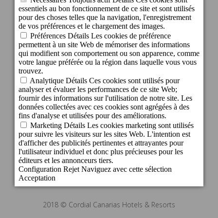
c/ Cartago, 22. El Tablero
35109 San Bartolomé de Tirajana - Gran
Canaria - Espagne
info@becordial.com
Tel.: +34 928 721 147
Réservations: +34 928 143 393
E-mail: reservas@becordial.com
2018 © Cordial Canarias Hotels & Resorts