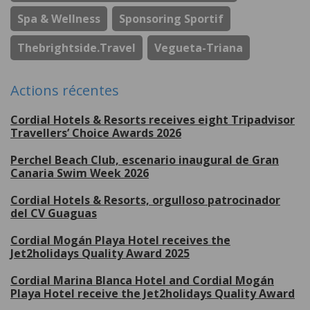
Spa & Wellness
Sponsoring Sportif
Thebrightside.travel
Vegueta-Triana
Actions récentes
Cordial Hotels & Resorts receives eight Tripadvisor
Travellers’ Choice Awards 2026
Perchel Beach Club, escenario inaugural de Gran
Canaria Swim Week 2026
Cordial Hotels & Resorts, orgulloso patrocinador
del CV Guaguas
Cordial Mogán Playa Hotel receives the
Jet2holidays Quality Award 2025
Cordial Marina Blanca Hotel and Cordial Mogán
Playa Hotel receive the Jet2holidays Quality Award