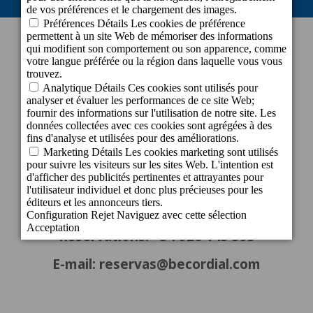
INFORMATION DE CONTACT
Bureau central
c/ Cartago, 22. El Tablero
35109 San Bartolomé de Tirajana - Gran
Canaria - Espagne
info@becordial.com
Tel.: +34 928 721 147
Réservations: +34 928 143 393
E-mail: reservas@becordial.com