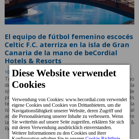
El equipo de fútbol femenino escocés
Celtic F.C. aterriza en la isla de Gran
Canaria de la mano de beCordial
Hotels & Resorts
10. Juli 2022 15:31
Tras dos años de parón por la crisis sanitaria, el equipo
de fútbol femenino Celtic F.C. aterriza de nuevo en la
isla de Gran Canaria para realizar su stage de
pretemporada. El stage del equipo femenino escocés
tendrá lugar del día 5 al día 12 de julio en el sur de la
isla, concretamente en Puerto de Mogán, gracias al
acuerdo de patrocinio, recientemente renovado, entre
la cadena hotelera grancanaria beCordial Hotels &
Resorts y el Celtic F.C.