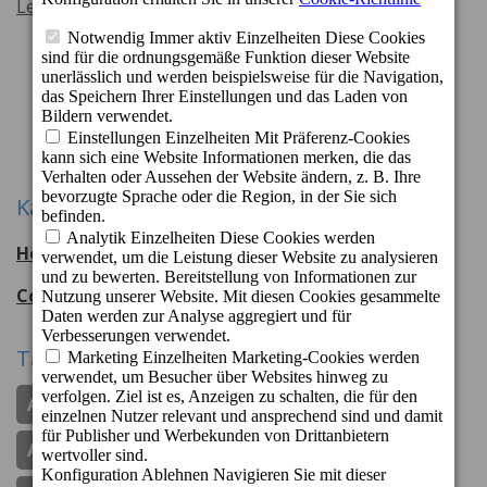
Lesen Sie mehr
1
2
3
Weiter
Kategorien
Hotel Cordial Mogán Playa
56
entradas
Cordial Hotels & Resorts
108
entradas
Tags
Apartamentos Cordial Judoca Beach
Apartamentos Cordial Magec Taurito