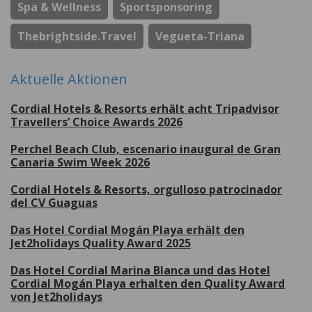
Spa & Wellness
Sportsponsoring
Thebrightside.travel
Vegueta-Triana
Aktuelle Aktionen
Cordial Hotels & Resorts erhält acht Tripadvisor
Travellers’ Choice Awards 2026
Perchel Beach Club, escenario inaugural de Gran
Canaria Swim Week 2026
Cordial Hotels & Resorts, orgulloso patrocinador
del CV Guaguas
Das Hotel Cordial Mogán Playa erhält den
Jet2holidays Quality Award 2025
Das Hotel Cordial Marina Blanca und das Hotel
Cordial Mogán Playa erhalten den Quality Award
von Jet2holidays