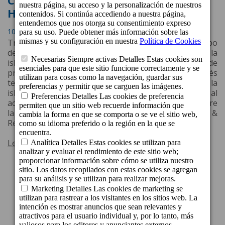
Canaria de la mano de beCordial
Hotels & Resorts
10 de Julio de 2022 a las 15:31
Tras dos años de parón por la crisis sanitaria, el equipo
de fútbol femenino Celtic F.C. aterriza de nuevo en la
isla de Gran Canaria para realizar su stage de
pretemporada. El stage del equipo femenino escocés
tendrá lugar del día 5 al día 12 de julio en el sur de la
isla, concretamente en Puerto de Mogán, gracias al
acuerdo de patrocinio, recientemente renovado, entre
la cadena hotelera grancanaria beCordial Hotels &
Resorts y el Celtic F.C.
Leer más
1
2
3
Siguiente