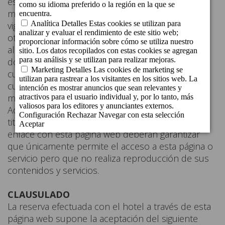
está obligado a controlar con carácter previo si el
mencionado enlace cumple con la legalidad
vigente. Tampoco garantiza la ausencia de virus u
otros elementos que puedan producir
alteraciones en el sistema informático,
documentos o ficheros del usuario, excluyendo
cualquier responsabilidad por los daños de
cualquier clase causados al usuario por este
motivo.
Aquellas entidades que, previa autorización del
titular del sitio web, pretendan establecer un
enlace con esta página web deberán garantizar
que únicamente permite el acceso a esta página o
servicio pero que no realiza reproducción de sus
contenidos y servicios.
CLAUSULADO
La reserva efectuada con el hotel a través de esta
página web supone la aceptación del siguiente