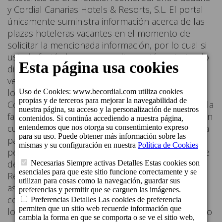
y Cordial Canarias Hotels & Resorts, S.L. El portal
únicamente suministra información acerca de las
plazas hoteleras vacantes en el momento de
solicitar la mencionada información, por lo cual si
usted efectúa la reserva on-line, está contratando
directamente con el hotel y no con el portal. La
versión impresa de la reserva efectuada sirve de
localizador cuando acuda al hotel.
Cordial Canarias Hotels & Resorts, S.L. se reserva la
facultad de cambiar, modificar, añadir o eliminar en
cualquier momento la información expuesta en la
página web, por lo cual aconsejamos que revise
periódicamente esta página para estar al corriente
de los cambios efectuados.
Respecto a los contenidos ajenos, el portal no
asume responsabilidad alguna derivada de los
contenidos ajenos que se transmiten, alojan o a
los que facilitan el acceso desde la web, ya que no