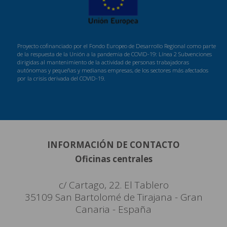
Proyecto cofinanciado por el Fondo Europeo de Desarrollo Regional como parte
de la respuesta de la Unión a la pandemia de COVID-19: Línea 2 Subvenciones
dirigidas al mantenimiento de la actividad de personas trabajadoras
autónomas y pequeñas y medianas empresas, de los sectores más afectados
por la crisis derivada del COVID-19.
INFORMACIÓN DE CONTACTO
Oficinas centrales
c/ Cartago, 22. El Tablero
35109 San Bartolomé de Tirajana - Gran
Canaria - España