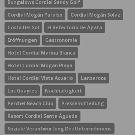
Bungalows Cordial Sandy Golf
Cordial Mogán Paraíso
Cordial Mogán Solaz
Costa Del Sol
El Refectorio De Ágata
Eröffnungen
Gastronomie
Hotel Cordial Marina Blanca
Hotel Cordial Mogan Playa
Hotel Cordial Vista Acuario
Lanzarote
Los Guayres
Nachhaltigkeit
Perchel Beach Club
Pressemitteilung
Resort Cordial Santa Águeda
Soziale Verantwortung Des Unternehmens