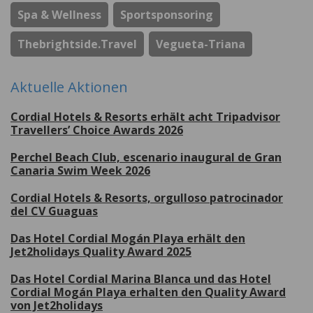
Spa & Wellness
Sportsponsoring
Thebrightside.travel
Vegueta-Triana
Aktuelle Aktionen
Cordial Hotels & Resorts erhält acht Tripadvisor
Travellers’ Choice Awards 2026
Perchel Beach Club, escenario inaugural de Gran
Canaria Swim Week 2026
Cordial Hotels & Resorts, orgulloso patrocinador
del CV Guaguas
Das Hotel Cordial Mogán Playa erhält den
Jet2holidays Quality Award 2025
Das Hotel Cordial Marina Blanca und das Hotel
Cordial Mogán Playa erhalten den Quality Award
von Jet2holidays