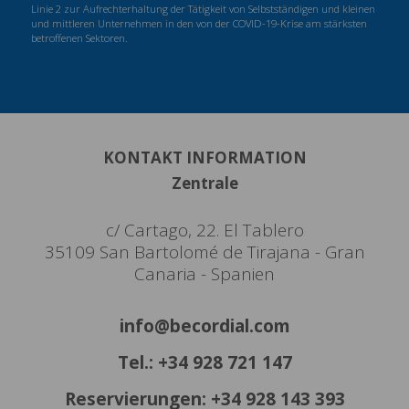
Linie 2 zur Aufrechterhaltung der Tätigkeit von Selbstständigen und kleinen
und mittleren Unternehmen in den von der COVID-19-Krise am stärksten
betroffenen Sektoren.
KONTAKT INFORMATION
Zentrale
c/ Cartago, 22. El Tablero
35109 San Bartolomé de Tirajana - Gran
Canaria - Spanien
info@becordial.com
Tel.: +34 928 721 147
Reservierungen: +34 928 143 393