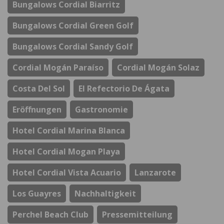
Bungalows Cordial Biarritz
Bungalows Cordial Green Golf
Bungalows Cordial Sandy Golf
Cordial Mogán Paraíso
Cordial Mogán Solaz
Costa Del Sol
El Refectorio De Ágata
Eröffnungen
Gastronomie
Hotel Cordial Marina Blanca
Hotel Cordial Mogan Playa
Hotel Cordial Vista Acuario
Lanzarote
Los Guayres
Nachhaltigkeit
Perchel Beach Club
Pressemitteilung