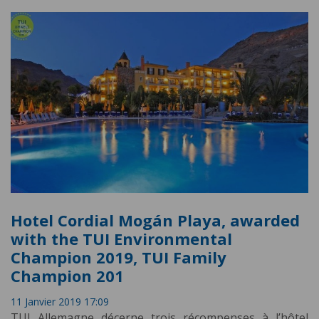
Hotel Cordial Mogán Playa, awarded
with the TUI Environmental
Champion 2019, TUI Family
Champion 201
11 Janvier 2019 17:09
TUI Allemagne décerne trois récompenses à l’hôtel