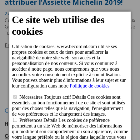
attribuer l’Assiette Michelin 2019!
27 Novembre 2018 12:53
Cette nouvelle distinction décernée par le prestigieux
Guide Michelin au restaurant Los Guayres, récompense
"une cuisine de qualité”.
En savoir plus
Précédente
1
17
18
19
22
...
...
Suivant
Catégories
Hotel Cordial Mogán Playa
56
entradas
Cordial Hotels & Resorts
108
entradas