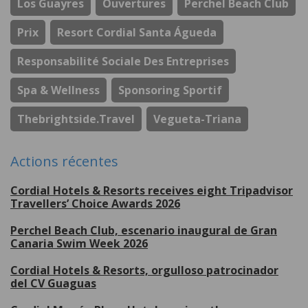
Los Guayres
Ouvertures
Perchel Beach Club
Prix
Resort Cordial Santa Águeda
Responsabilité Sociale Des Entreprises
Spa & Wellness
Sponsoring Sportif
Thebrightside.travel
Vegueta-Triana
Actions récentes
Cordial Hotels & Resorts receives eight Tripadvisor
Travellers’ Choice Awards 2026
Perchel Beach Club, escenario inaugural de Gran
Canaria Swim Week 2026
Cordial Hotels & Resorts, orgulloso patrocinador
del CV Guaguas