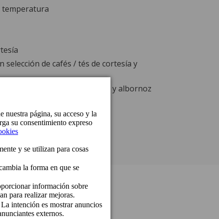
y temperatura
tesía
selección de cafés / tés de cortesía y
ia, secador de pelo, amenities y albornoz