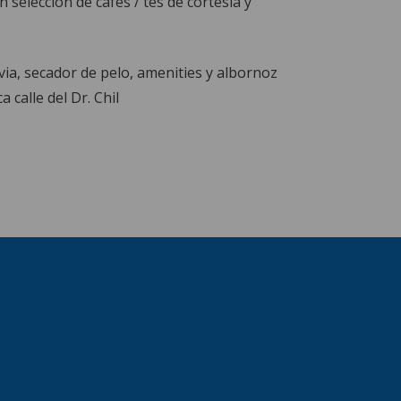
selección de cafés / tés de cortesía y
ia, secador de pelo, amenities y albornoz
a calle del Dr. Chil