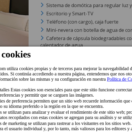
Sistema de domótica para regular luz 
Escritorio y Smart-TV
Teléfono (con cargo), caja fuerte
Mini-nevera con botella de agua de cor
Cafetera de cápsula biodegradables con 
calentador de agua
Baño completo con ducha de efecto lluv
Plancha de vapor
Ocupación máxima: 2 personas
Habitación Classic