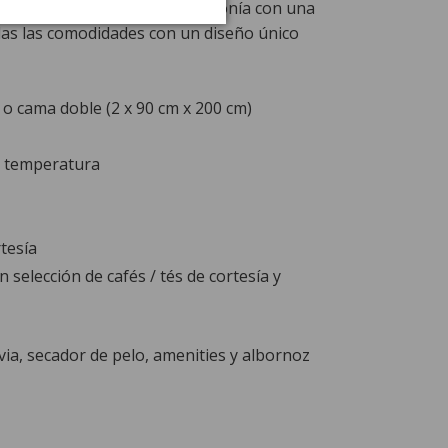
ene su sabor histórico en armonía con una
as las comodidades con un diseño único
o cama doble (2 x 90 cm x 200 cm)
y temperatura
tesía
selección de cafés / tés de cortesía y
ia, secador de pelo, amenities y albornoz