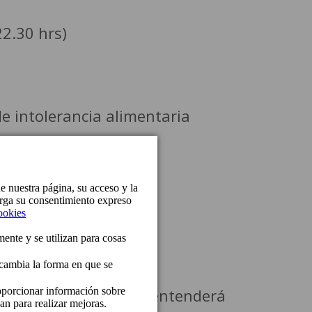
2.30 hrs)
e intolerancia alimentaria
cida
 Beach Club
argen, la reserva se entenderá