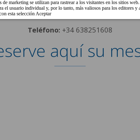
como cancelada.
Teléfono:
+34 638251608
eserve aquí su mes