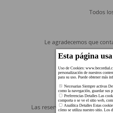
Todos lo
Le agradecemos que contac
Fác
Parking en
Las reservas se mantienen dur