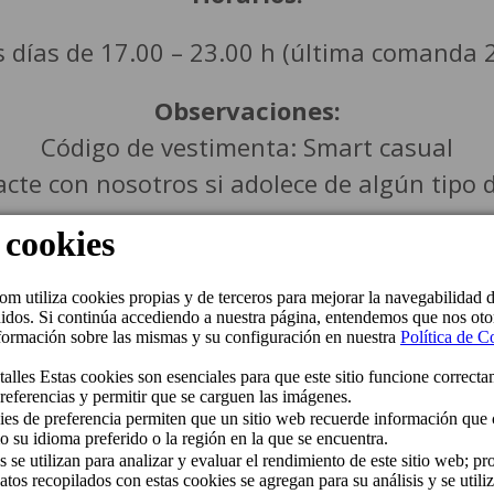
s días de 17.00 – 23.00 h (última comanda 2
Observaciones:
Código de vestimenta: Smart casual
te con nosotros si adolece de algún tipo d
il acceso para personas con movilidad redu
 el Resort Cordial Santa Águeda & Perchel
Capacidad máxima:
42 comensales al día
ante 15 minutos de cortesía. Pasado este m