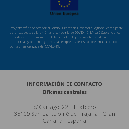
Proyecto cofinanciado por el Fondo Europeo de Desarrollo Regional como parte
de la respuesta de la Unión a la pandemia de COVID-19: Línea 2 Subvenciones
dirigidas al mantenimiento de la actividad de personas trabajadoras
autónomas y pequeñas y medianas empresas, de los sectores más afectados
por la crisis derivada del COVID-19.
INFORMACIÓN DE CONTACTO
Oficinas centrales
c/ Cartago, 22. El Tablero
35109 San Bartolomé de Tirajana - Gran
Canaria - España