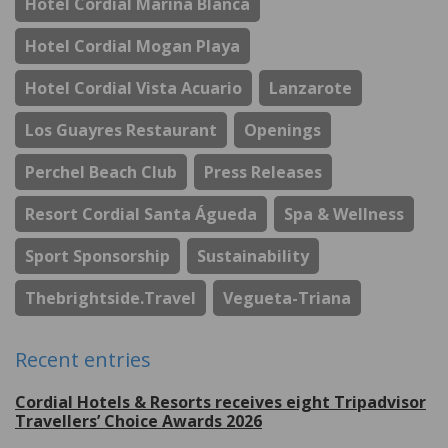
Hotel Cordial Marina Blanca
Hotel Cordial Mogan Playa
Hotel Cordial Vista Acuario
Lanzarote
Los Guayres Restaurant
Openings
Perchel Beach Club
Press Releases
Resort Cordial Santa Águeda
Spa & Wellness
Sport Sponsorship
Sustainability
Thebrightside.travel
Vegueta-Triana
Recent entries
Cordial Hotels & Resorts receives eight Tripadvisor
Travellers’ Choice Awards 2026