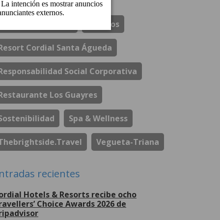
Patrocinio Deportivo
Perchel Beach Club
Premios
Resort Cordial Santa Águeda
Responsabilidad Social Corporativa
Restaurante Los Guayres
Sostenibilidad
Spa & Wellness
Thebrightside.travel
Vegueta-Triana
ntradas recientes
ordial Hotels & Resorts recibe ocho
ravellers’ Choice Awards 2026 de
ripadvisor