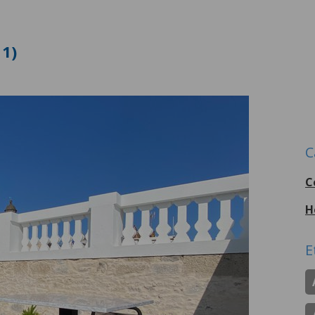
1
C
C
H
E