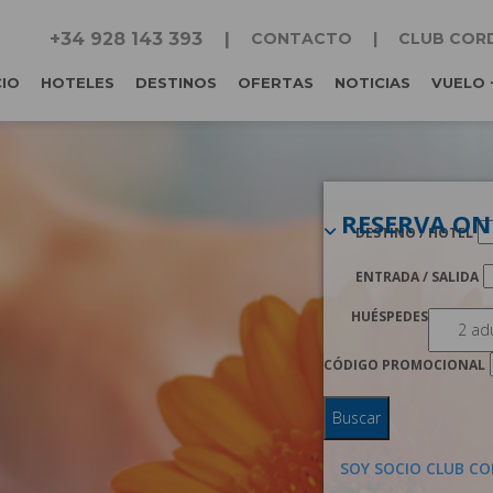
+34 928 143 393
CONTACTO
CLUB COR
CIO
HOTELES
DESTINOS
OFERTAS
NOTICIAS
VUELO 
RESERVA ON
DESTINO / HOTEL
ENTRADA / SALIDA
HUÉSPEDES
CÓDIGO PROMOCIONAL
Buscar
SOY SOCIO CLUB CO