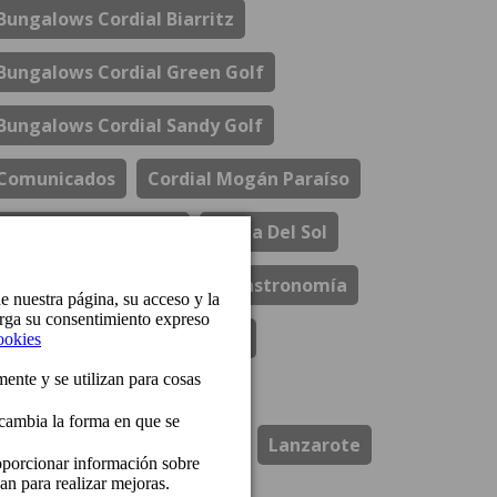
Bungalows Cordial Biarritz
Bungalows Cordial Green Golf
Bungalows Cordial Sandy Golf
Comunicados
Cordial Mogán Paraíso
Cordial Mogán Solaz
Costa Del Sol
El Refectorio De Ágata
Gastronomía
Hotel Cordial Marina Blanca
Hotel Cordial Mogán Playa
Hotel Cordial Vista Acuario
Lanzarote