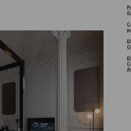
P
G
C
p
E
Q
E
C
A